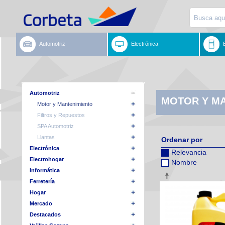
Automotriz
Electrónica
Automotriz
MOTOR Y M
Motor y Mantenimiento
Filtros y Repuestos
SPA Automotriz
Llantas
Ordenar por
Electrónica
Relevancia
Electrohogar
Nombre
Informática
Ferretería
Hogar
Mercado
Destacados