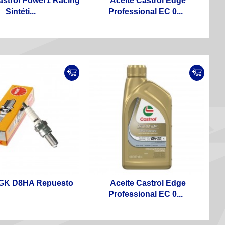
astrol Power1 Racing
Aceite Castrol Edge
Sintéti...
Professional EC 0...
NGK D8HA Repuesto
Aceite Castrol Edge
Professional EC 0...