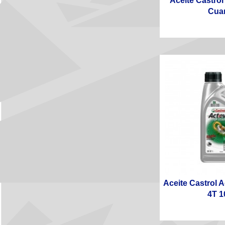
Aceite Castro
Cua
Aceite Castrol 
4T 10