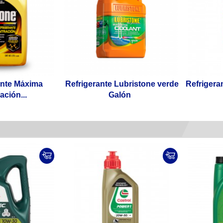
ante Máxima
Refrigerante Lubristone verde
Refrigera
ción...
Galón