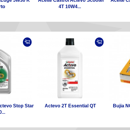
l Edge 5W30 K
Aceite Castrol Actevo Scooter
Aceite C
rto
4T 10W4...
Actevo Stop Star
Actevo 2T Essential QT
Bujia 
...