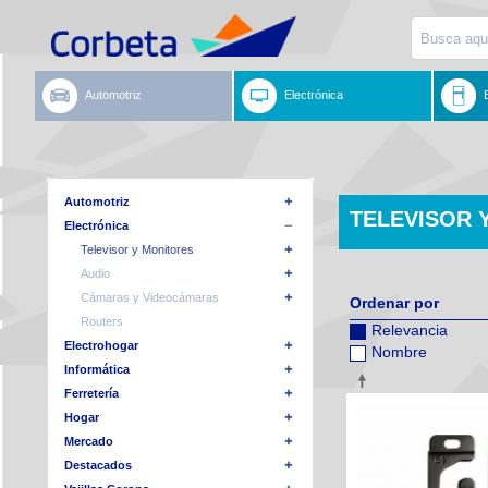
Automotriz
Electrónica
Automotriz
TELEVISOR 
Electrónica
Televisor y Monitores
Audio
Cámaras y Videocámaras
Ordenar por
Routers
Relevancia
Electrohogar
Nombre
Informática
Ferretería
Hogar
Mercado
Destacados