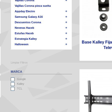
Vajillas Corona
Vajillas Corona pieza suelta
Appday Electro
Samsung Galaxy A16
Descuentos Corona
Neveras Haceb
Estufas Haceb
Estrategia Kalley
Base Kalley Fij
Halloween
Telev
Limpiar Filtros
MARCA
Google
Kalley
TCL