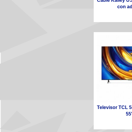
Cable Kalley U
con ad
Televisor TCL
55