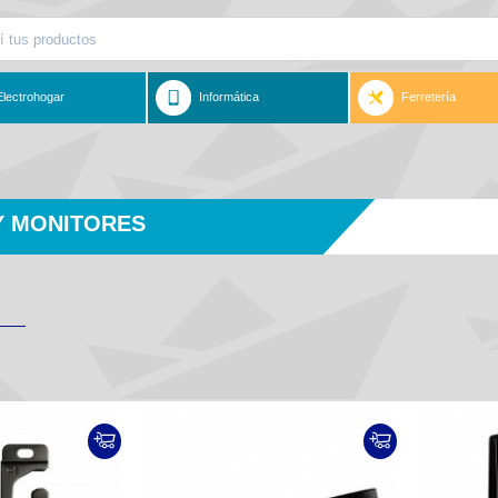
Electrohogar
Informática
Ferretería
Y MONITORES