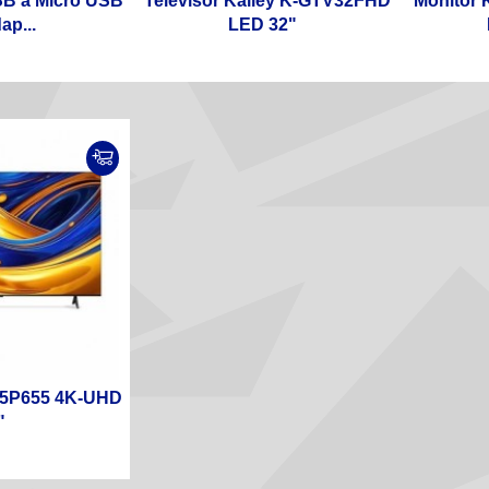
SB a Micro USB
Televisor Kalley K-GTV32FHD
Monitor 
ap...
LED 32"
 55P655 4K-UHD
"