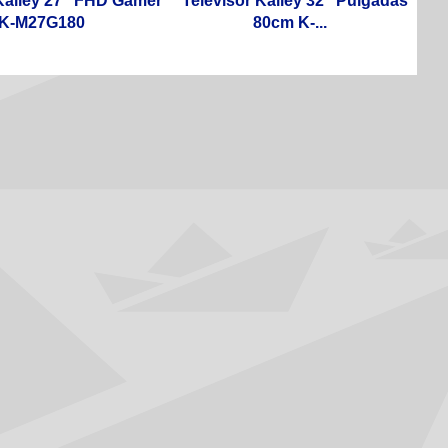
Kalley 27" FHD Gamer
Televisor Kalley 32" Pulgadas
K-M27G180
80cm K-...