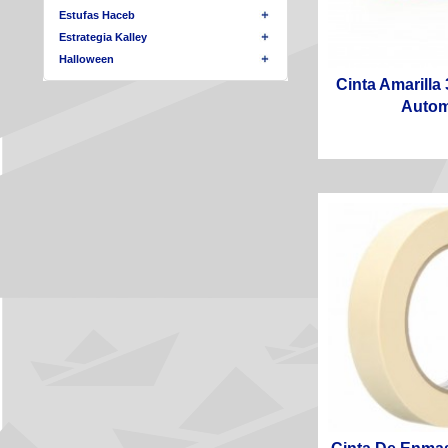
Estufas Haceb
Estrategia Kalley
Halloween
Cinta Amarilla
Automo