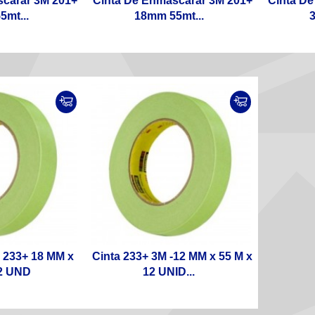
scarar 3M 201+
Cinta De Enmascarar 3M 201+
Cinta De
mt...
18mm 55mt...
3
m 233+ 18 MM x
Cinta 233+ 3M -12 MM x 55 M x
2 UND
12 UNID...