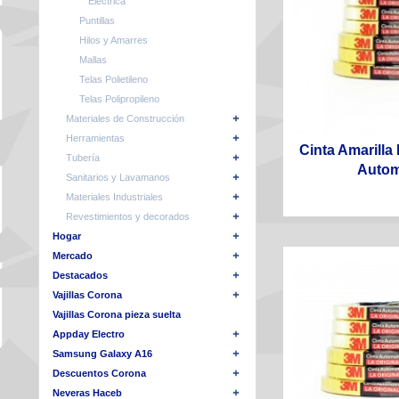
Eléctrica
Puntillas
Hilos y Amarres
Mallas
Telas Polietileno
Telas Polipropileno
Materiales de Construcción
Herramientas
Cinta Amarilla
Tubería
Automo
Sanitarios y Lavamanos
Materiales Industriales
Revestimientos y decorados
Hogar
Mercado
Destacados
Vajillas Corona
Vajillas Corona pieza suelta
Appday Electro
Samsung Galaxy A16
Descuentos Corona
Neveras Haceb