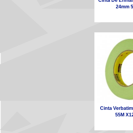
Cinta De Enma
24mm 55
Cinta Verbati
55M X1