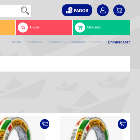
Hogar
Mercado
Inicio
/
Ferretería
/
Embalaje y Cerramiento
/
Cintas
/
Enmascarar