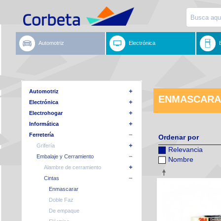
Automotriz
Electrónica
Automotriz
ENMASCARA
Electrónica
Electrohogar
Informática
Ferretería
Ordenar por
Grifería
Relevancia
Embalaje y Cerramiento
Nombre
Alambre de cerramiento
Cintas
Enmascarar
Doble Faz
De empaque