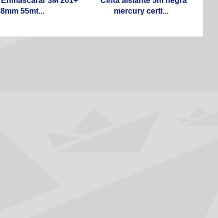
 Enmascarar 3M 201+
Cinta aislante 5m negra
8mm 55mt...
mercury certi...