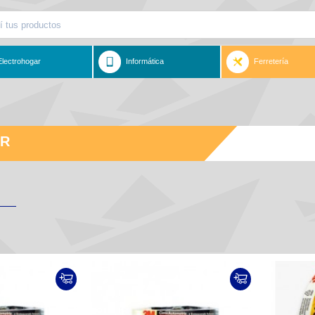
Electrohogar
Informática
Ferretería
R