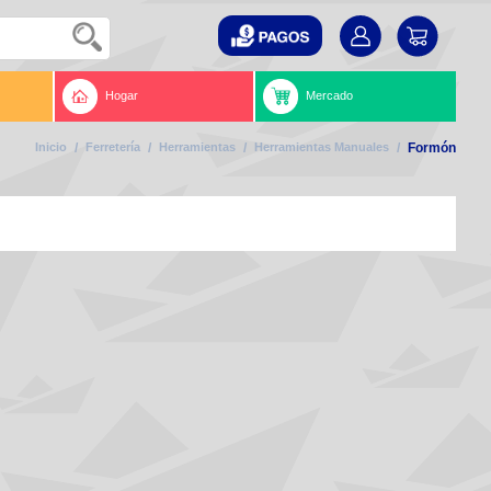
Hogar
Mercado
Inicio
/
Ferretería
/
Herramientas
/
Herramientas Manuales
/
Formón