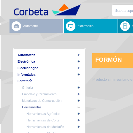
Automotriz
Electrónica
Automotriz
FORMÓN
Electrónica
Electrohogar
Informática
Producto sin inventario 
Ferretería
Grifería
Embalaje y Cerramiento
Materiales de Construcción
Herramientas
Herramientas Agrícolas
Herramientas de Corte
Herramientas de Medición