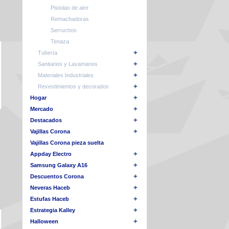
Pistolas de aire
Remachadoras
Serruchos
Tenaza
Tubería
Sanitarios y Lavamanos
Materiales Industriales
Revestimientos y decorados
Hogar
Mercado
Destacados
Vajillas Corona
Vajillas Corona pieza suelta
Appday Electro
Samsung Galaxy A16
Descuentos Corona
Neveras Haceb
Estufas Haceb
Estrategia Kalley
Halloween