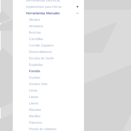
Herramientas Eléctricas
Implementos para Herrar
Herramientas Manuales
Alicates
Almadana
Brochas
Carretillas
Cuchillo Zapatero
Destornilladores
Escoba de Jardín
Espátulas
Formón
Gurbias
Hombre Solo
Limas
Llanas
Llaves
Macetas
Martillos
Palustres
Pistola de calafateo