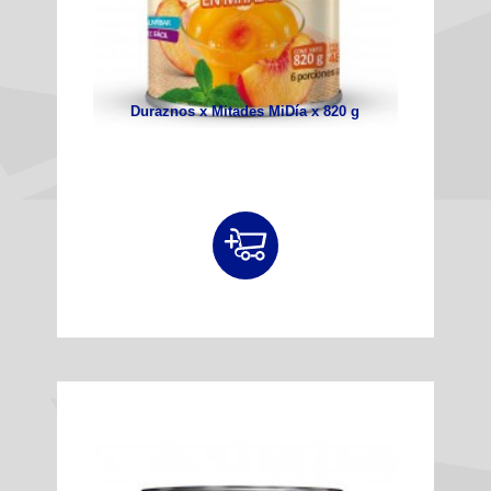
Duraznos x Mitades MiDía x 820 g