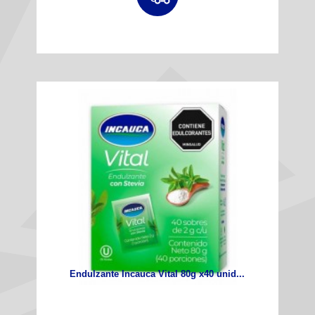
Endulzante Incauca Vital 80g x40 unid...