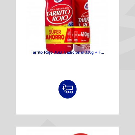
Tarrito Rojo JGB Tradicional 330g + F...