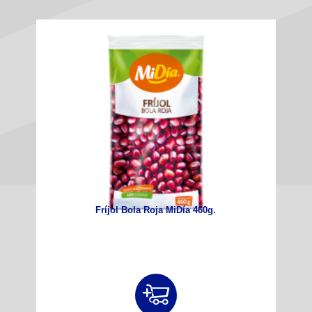
Fríjol Bola Roja MiDía 460g.