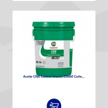
Aceite CRB Castrol Viscus 25W60 Cuñe...