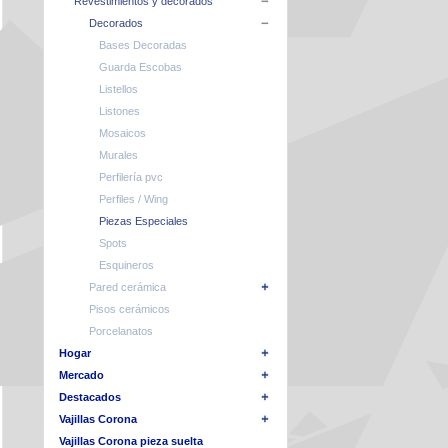
Revestimientos y decorados
Decorados
Bases Decoradas
Guarda Escobas
Listellos
Listones
Mosaicos
Murales
Perfilería pvc
Perfiles / Wing
Piezas Especiales
Spots
Esquineros
Pared cerámica
Pisos cerámicos
Porcelanatos
Hogar
Mercado
Destacados
Vajillas Corona
Vajillas Corona pieza suelta