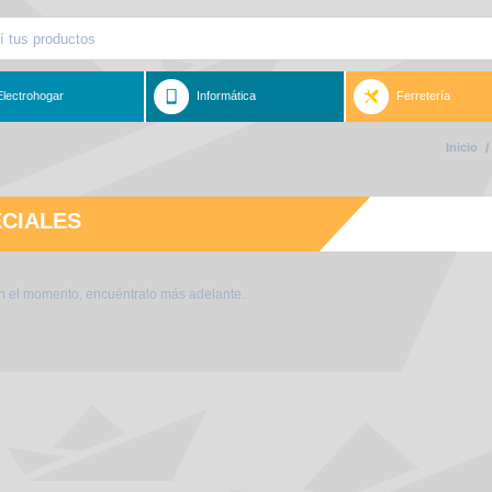
Electrohogar
Informática
Ferretería
Inicio
/
ECIALES
en el momento, encuéntralo más adelante.