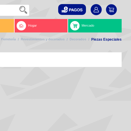
Hogar
Mercado
Ferretería
/
Revestimientos y decorados
/
Decorados
/
Piezas Especiales