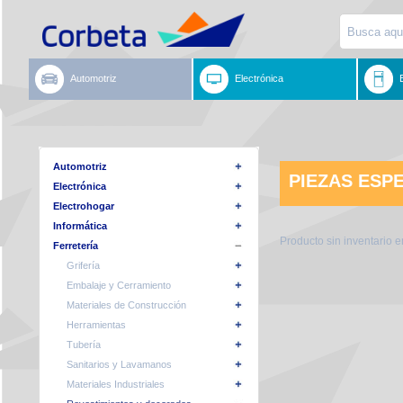
Automotriz
Electrónica
Automotriz
PIEZAS ESP
Electrónica
Electrohogar
Informática
Producto sin inventario 
Ferretería
Grifería
Embalaje y Cerramiento
Materiales de Construcción
Herramientas
Tubería
Sanitarios y Lavamanos
Materiales Industriales