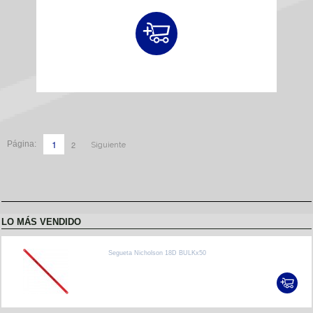
1
2
Página:
Siguiente
LO MÁS VENDIDO
Segueta Nicholson 18D BULKx50