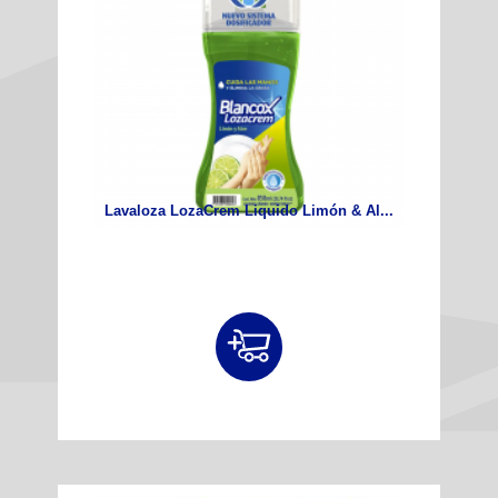
Lavaloza LozaCrem Liquido Limón & Al...