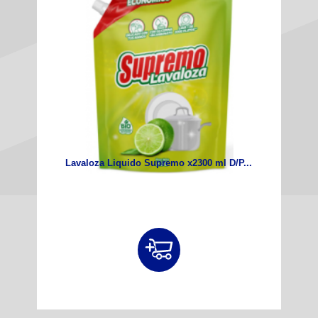
Lavaloza Liquido Supremo x2300 ml D/P...