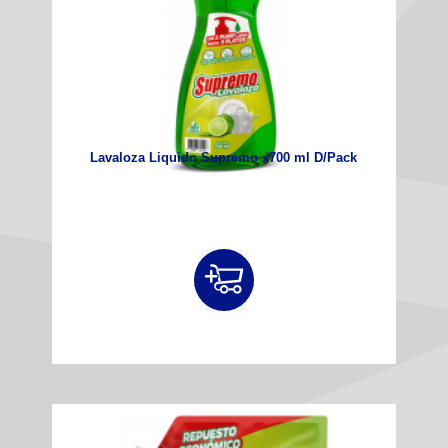
Lavaloza Liquido Supremo x700 ml D/Pack