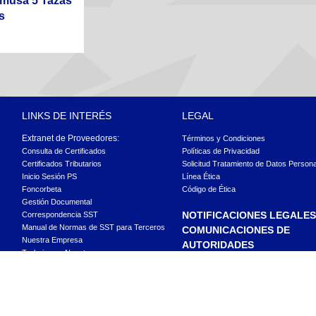
 Imusa 5 Tazas
s
LINKS DE INTERÉS
LEGAL
Extranet de Proveedores:
Términos y Condiciones
Consulta de Certificados
Políticas de Privacidad
Certificados Tributarios
Solicitud Tratamiento de Datos Person
Inicio Sesión PS
Línea Ética
Foncorbeta
Código de Ética
Gestión Documental
NOTIFICACIONES LEGALES
Correspondencia SST
Manual de Normas de SST para Terceros
COMUNICACIONES DE
Nuestra Empresa
AUTORIDADES
Trabaja con Nosotros
legal@corbeta.com.co
Preguntas Frecuentes APP de Corbeta
Todos los derechos reservados. Colombiana de Comercio S.A..