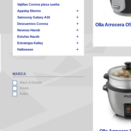
Vajillas Corona pieza suelta
Appday Electro
Samsung Galaxy A16
Descuentos Corona
Olla Arrocera O
Neveras Haceb
Estufas Haceb
Estrategia Kalley
Halloween
MARCA
Black & Decker
Imusa
Kalley