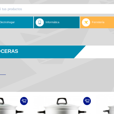
Electrohogar
Informática
Ferretería
OCERAS