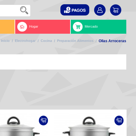
Hogar
Mercado
Inicio
/
Electrohogar
/
Cocina
/
Preparación Alimentos
/
Ollas Arroceras