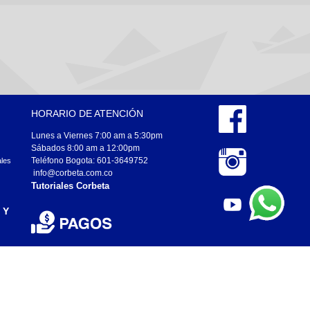
HORARIO DE ATENCIÓN
Lunes a Viernes 7:00 am a 5:30pm
Sábados 8:00 am a 12:00pm
Teléfono Bogota: 601-3649752
ales
info@corbeta.com.co
Tutoriales Corbeta
 Y