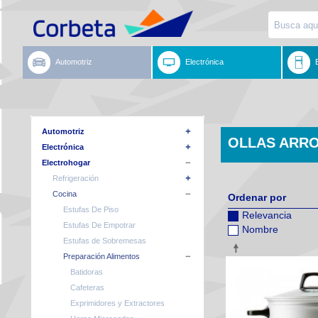
Automotriz
Electrónica
Automotriz
OLLAS ARR
Electrónica
Electrohogar
Refrigeración
Cocina
Ordenar por
Estufas De Piso
Relevancia
Estufas De Empotrar
Nombre
Estufas de Sobremesas
Preparación Alimentos
Batidoras
Cafeteras
Exprimidores y Extractores