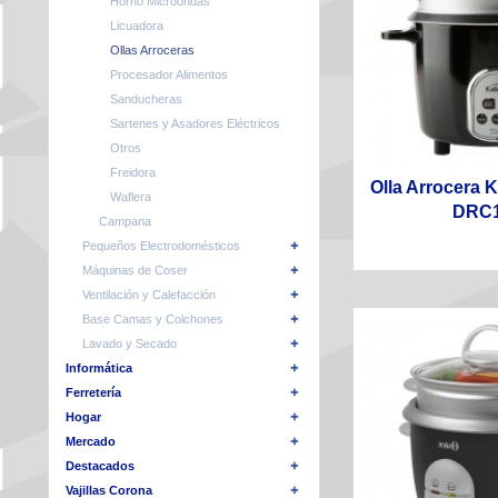
Horno Microondas
Licuadora
Ollas Arroceras
Procesador Alimentos
Sanducheras
Sartenes y Asadores Eléctricos
Otros
Freidora
Olla Arrocera K
Waflera
DRC
Campana
Pequeños Electrodomésticos
Máquinas de Coser
Ventilación y Calefacción
Base Camas y Colchones
Lavado y Secado
Informática
Ferretería
Hogar
Mercado
Destacados
Vajillas Corona