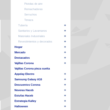
Pistolas de aire
Remachadoras
Serruchos
Tenaza
Tubería
Sanitarios y Lavamanos
Materiales Industriales
Revestimientos y decorados
Hogar
Mercado
Destacados
Vajillas Corona
Vajillas Corona pieza suelta
Appday Electro
Samsung Galaxy A16
Descuentos Corona
Neveras Haceb
Estufas Haceb
Estrategia Kalley
Halloween