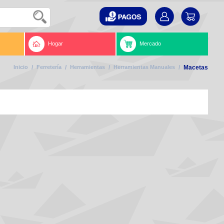
Hogar
Mercado
Inicio
/
Ferretería
/
Herramientas
/
Herramientas Manuales
/
Macetas