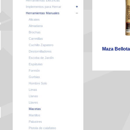
Herramientas Eléctricas
Implementos para Herrar
Herramientas Manuales
Alicates
Almadana
Brochas
Carretillas
Cuchillo Zapatero
Maza Bellot
Destornilladores
Escoba de Jardín
Espátulas
Formón
Gurbias
Hombre Solo
Limas
Llanas
Llaves
Macetas
Martillos
Palustres
Pistola de calafateo