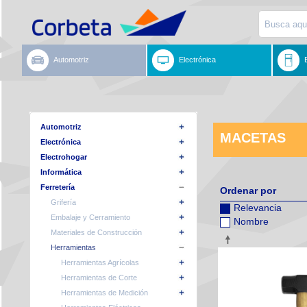
Automotriz
Electrónica
Automotriz
MACETAS
Electrónica
Electrohogar
Informática
Ferretería
Ordenar por
Grifería
Relevancia
Embalaje y Cerramiento
Nombre
Materiales de Construcción
Herramientas
Herramientas Agrícolas
Herramientas de Corte
Herramientas de Medición