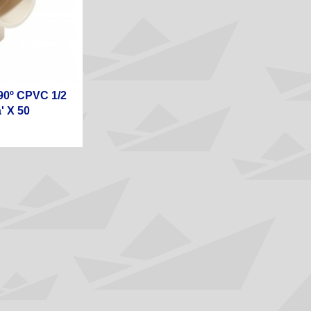
90º CPVC 1/2
' X 50