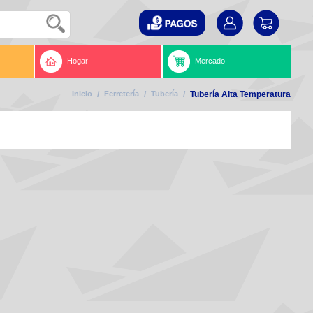
Hogar
Mercado
Inicio
/
Ferretería
/
Tubería
/
Tubería Alta Temperatura