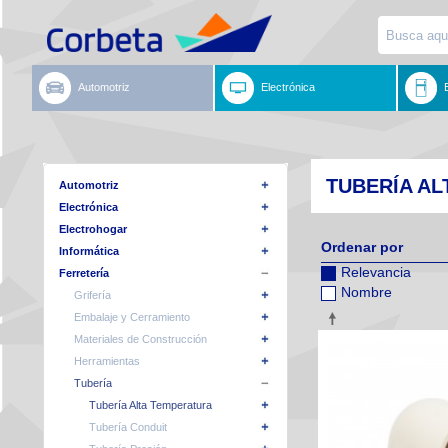
Automotriz
Electrónica
TUBERÍA A
Automotriz
Electrónica
Electrohogar
Ordenar por
Informática
Relevancia
Ferretería
Nombre
Grifería
Embalaje y Cerramiento
Materiales de Construcción
Herramientas
Tubería
Tubería Alta Temperatura
Tubería Conduit