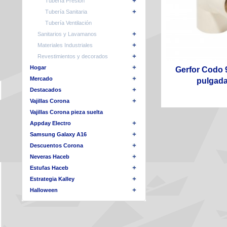
Tubería Presión
Tubería Sanitaria
Tubería Ventilación
Sanitarios y Lavamanos
Materiales Industriales
Revestimientos y decorados
Hogar
Gerfor Codo 
Mercado
pulgada
Destacados
Vajillas Corona
Vajillas Corona pieza suelta
Appday Electro
Samsung Galaxy A16
Descuentos Corona
Neveras Haceb
Estufas Haceb
Estrategia Kalley
Halloween