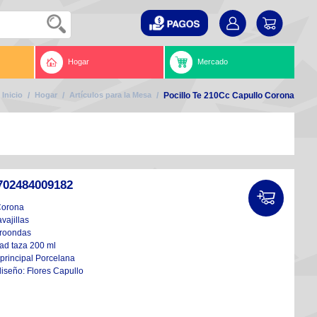
Hogar
Mercado
Inicio
/
Hogar
/
Artículos para la Mesa
/
Pocillo Te 210Cc Capullo Corona
702484009182
Corona
avajillas
croondas
ad taza 200 ml
 principal Porcelana
diseño: Flores Capullo