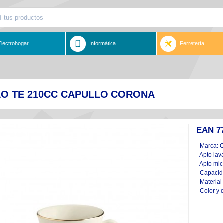
Electrohogar
Informática
Ferretería
LO TE 210CC CAPULLO CORONA
EAN 7
- Marca: 
- Apto lav
- Apto mi
- Capacid
- Material
- Color y 