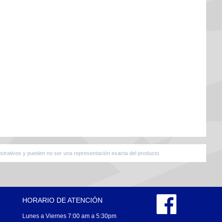
strativos y pueden no ser una representación exacta del producto.
HORARIO DE ATENCIÓN
Lunes a Viernes 7:00 am a 5:30pm