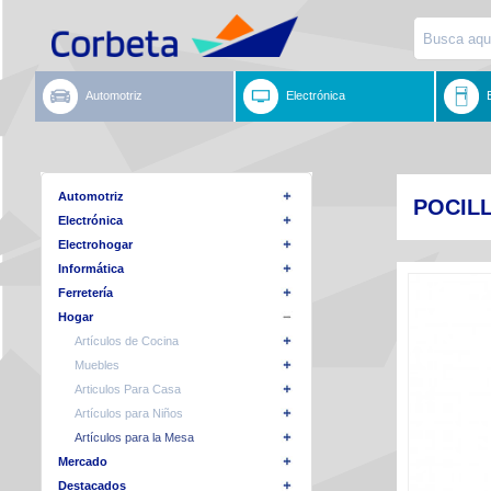
Automotriz
Electrónica
Automotriz
POCIL
Electrónica
Electrohogar
Informática
Ferretería
Hogar
Artículos de Cocina
Muebles
Articulos Para Casa
Artículos para Niños
Artículos para la Mesa
Mercado
Destacados